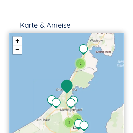
Karte & Anreise
+
−
2
2
2