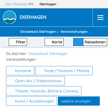
Dein Reiseziel:
MV
Dierhagen
DIERHAGEN
Ostseebad Dierhagen >
Veranstaltungen
Filter
Karte
Reisedaten
Du bist hier:
Ostseebad Dierhagen
Veranstaltungen
Konzerte
Feste / Festivals / Märkte
Open-Airs / Erlebnisshows
Theater, Musicals, Bühne & Comedy
Kunst / Ausstellungen
weitere anzeigen