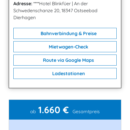
Adresse:
****Hotel Blinkfüer
|
An der
Schwedenschanze 20, 18347 Ostseebad
Dierhagen
Bahnverbindung & Preise
Mietwagen-Check
Route via Google Maps
Ladestationen
1.660 €
Kontakt
ab
Gesamtpreis