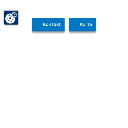
Kontakt
Karte
www.dierhagen.m-vp.de ist Teil von
mvp.de - Urlaub & Freizeit
© 2026
MANET Marketing GmbH
Newsletter