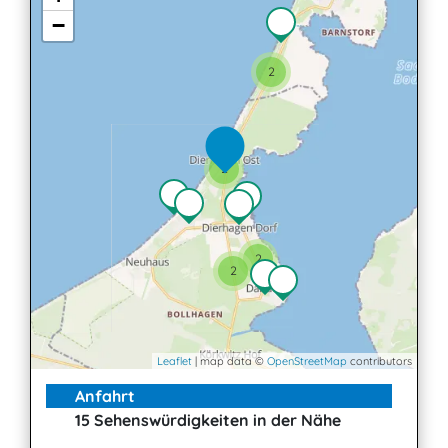
−
2
2
2
2
Leaflet
| map data ©
OpenStreetMap
contributors
Anfahrt
15 Sehenswürdigkeiten in der Nähe