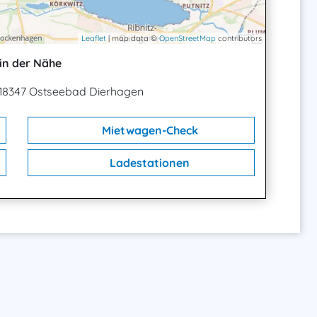
Leaflet
| map data ©
OpenStreetMap
contributors
in der Nähe
 18347 Ostseebad Dierhagen
Mietwagen-Check
Ladestationen