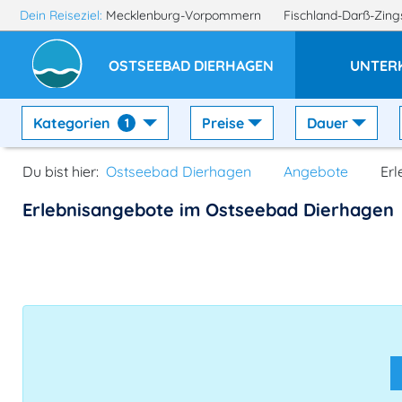
Dein Reiseziel:
Mecklenburg-Vorpommern
Fischland-Darß-Zin
OSTSEEBAD DIERHAGEN
UNTER
Kategorien
Preise
Dauer
1
Du bist hier:
Ostseebad Dierhagen
Angebote
Er
Erlebnisangebote im Ostseebad Dierhagen