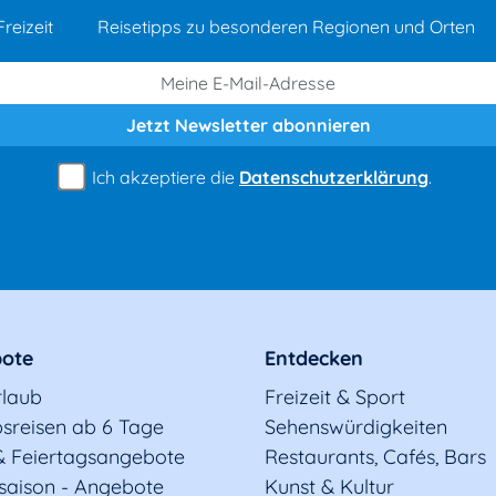
reizeit
Reisetipps zu besonderen Regionen und Orten
Jetzt Newsletter
abonnieren
Ich akzeptiere die
Datenschutzerklärung
.
ote
Entdecken
rlaub
Freizeit & Sport
sreisen ab 6 Tage
Sehenswürdigkeiten
& Feiertagsangebote
Restaurants, Cafés, Bars
saison - Angebote
Kunst & Kultur