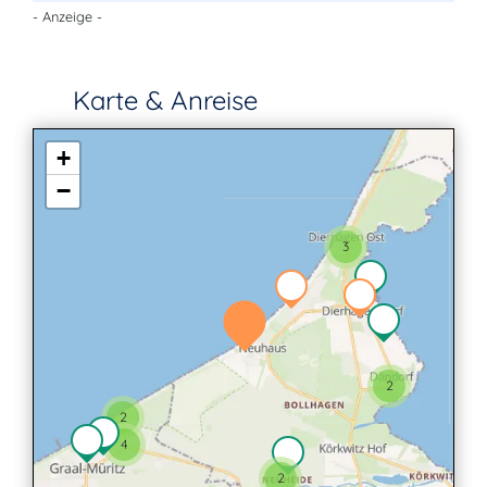
- Anzeige -
Karte & Anreise
+
−
3
2
2
4
2