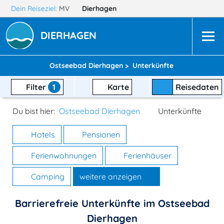
Dein Reiseziel:
MV
Dierhagen
DIERHAGEN
Ostseebad Dierhagen >
Unterkünfte
Filter
1
Karte
Reisedaten
Du bist hier:
Ostseebad Dierhagen
Unterkünfte
Hotels
Pensionen
Ferienwohnungen
Ferienhäuser
Camping
weitere anzeigen
Barrierefreie Unterkünfte im Ostseebad
Dierhagen