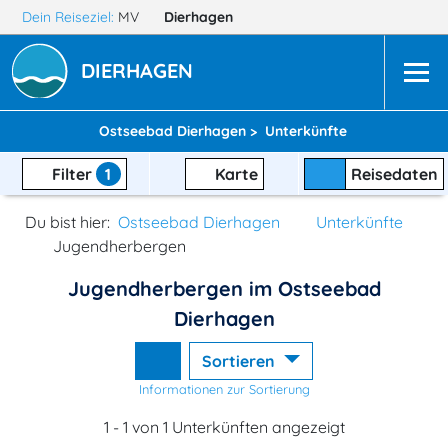
Dein Reiseziel:
MV
Dierhagen
DIERHAGEN
Ostseebad Dierhagen >
Unterkünfte
Filter
1
Karte
Reisedaten
Du bist hier:
Ostseebad Dierhagen
Unterkünfte
Jugendherbergen
Jugendherbergen im Ostseebad
Dierhagen
Sortieren
Informationen zur Sortierung
1 - 1 von 1 Unterkünften angezeigt