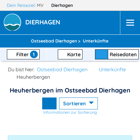
Dein Reiseziel:
MV
Dierhagen
DIERHAGEN
Ostseebad Dierhagen >
Unterkünfte
Filter
1
Karte
Reisedaten
Du bist hier:
Ostseebad Dierhagen
Unterkünfte
Heuherbergen
Heuherbergen im Ostseebad Dierhagen
Sortieren
Informationen zur Sortierung