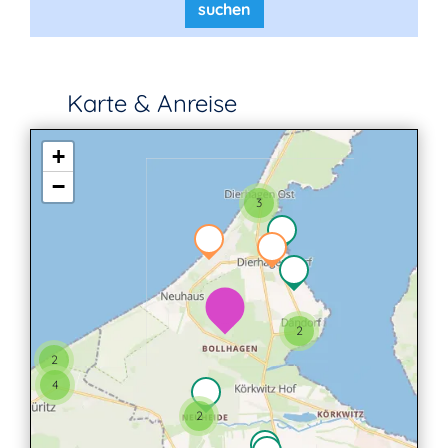
suchen
Karte & Anreise
+
−
3
2
2
4
2