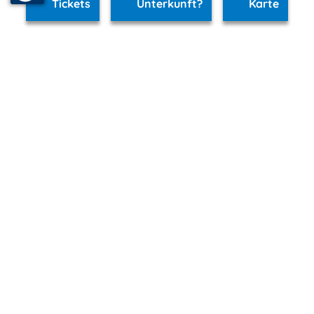
Tickets
Unterkunft?
Karte
www.dierhagen.m-vp.de ist Teil von
mvp.de - Urlaub & Freizeit
© 2026
MANET Marketing GmbH
Newsletter
Bleib auf dem Laufenden!
Melde Dich jetzt für unseren mvp.de-Newsletter an und